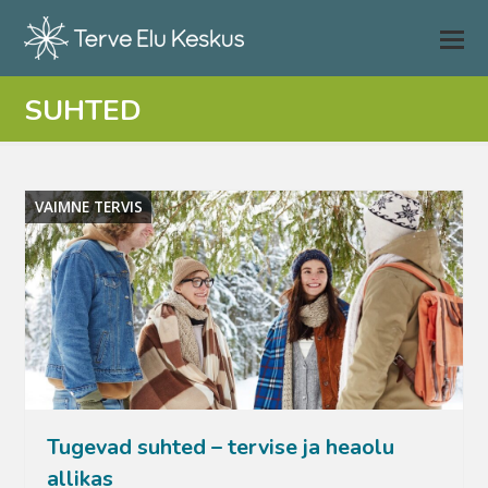
SUHTED
VAIMNE TERVIS
Tugevad suhted – tervise ja heaolu
allikas