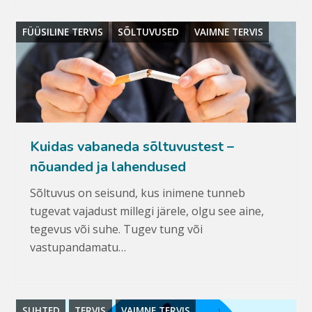
FÜÜSILINE TERVIS
SÕLTUVUSED
VAIMNE TERVIS
Kuidas vabaneda sõltuvustest –
nõuanded ja lahendused
Sõltuvus on seisund, kus inimene tunneb
tugevat vajadust millegi järele, olgu see aine,
tegevus või suhe. Tugev tung või
vastupandamatu…
SUHTED
TERVIS
VAIMNE TERVIS