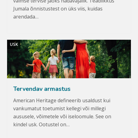
vaimse tervise jaoks hädavajalik. Teadlikkus
Jumala õnnistustest on üks viis, kuidas
arendada…
USK
Tervendav armastus
American Heritage defineerib usaldust kui
vankumatut toetumist kellegi või millegi
aususele, võimetele või iseloomule. See on
kindel usk. Ootustel on…