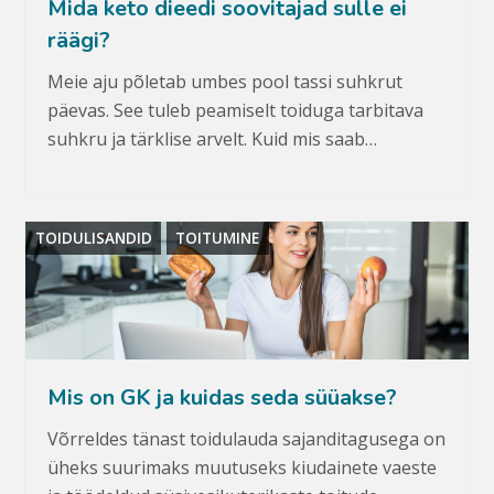
Mida keto dieedi soovitajad sulle ei
räägi?
Meie aju põletab umbes pool tassi suhkrut
päevas. See tuleb peamiselt toiduga tarbitava
suhkru ja tärklise arvelt. Kuid mis saab…
TOIDULISANDID
TOITUMINE
Mis on GK ja kuidas seda süüakse?
Võrreldes tänast toidulauda sajanditagusega on
üheks suurimaks muutuseks kiudainete vaeste