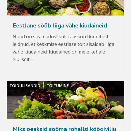
Eestlane sööb liiga vähe kiudaineid
Nüüd on siis teaduslikult taaskord kinnitust
leidnud, et keskmise eestlase toit sisaldab liiga
vähe kiudaineid. Kiudained on meie kehale
eluliselt…
TOIDULISANDID
TOITUMINE
Miks peaksid sööma rohelisi köögivilju