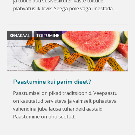
ja töödeldud süsivesikuterikaste toitude
plahvatuslik levik. Seega pole väga imestada,…
KEHAKAAL
TOITUMINE
Paastumine kui parim dieet?
Paastumisel on pikad traditsioonid. Veepaastu
on kasutatud tervistava ja vaimselt puhastava
vahendina juba lausa tuhandeid aastaid.
Paastumine on tihti seotud…