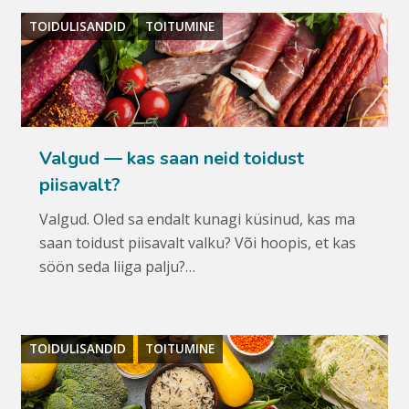
TOIDULISANDID
TOITUMINE
Valgud — kas saan neid toidust
piisavalt?
Valgud. Oled sa endalt kunagi küsinud, kas ma
saan toidust piisavalt valku? Või hoopis, et kas
söön seda liiga palju?…
TOIDULISANDID
TOITUMINE