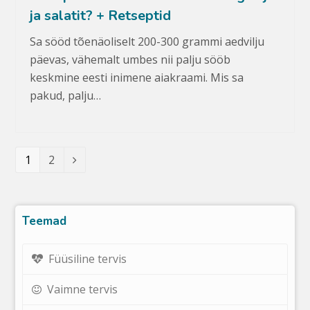
ja salatit? + Retseptid
Sa sööd tõenäoliselt 200-300 grammi aedvilju
päevas, vähemalt umbes nii palju sööb
keskmine eesti inimene aiakraami. Mis sa
pakud, palju…
Leht
1
Leht
2
Järgmine
Teemad
Füüsiline tervis
Vaimne tervis