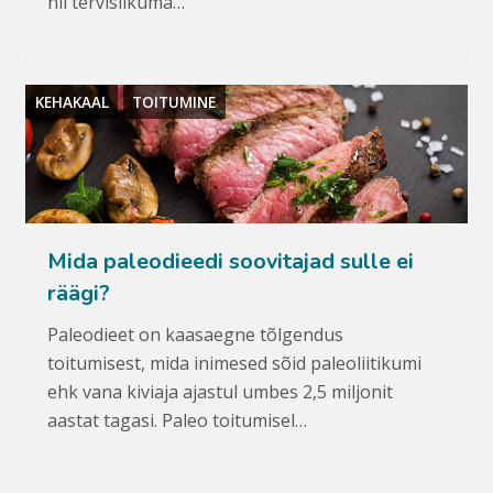
nii tervislikuma…
KEHAKAAL
TOITUMINE
Mida paleodieedi soovitajad sulle ei
räägi?
Paleodieet on kaasaegne tõlgendus
toitumisest, mida inimesed sõid paleoliitikumi
ehk vana kiviaja ajastul umbes 2,5 miljonit
aastat tagasi. Paleo toitumisel…