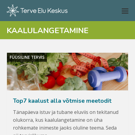
KAALULANGETAMINE
FÜÜSILINE TERVIS
Top7 kaalust alla võtmise meetodit
Tänapäeva istuv ja tubane eluviis on tekitanud
olukorra, kus kaalulangetamine on üha
rohkemate inimeste jaoks oluline teema. Seda