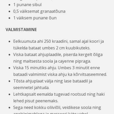
1 punane sibul
0,5 väiksemat granaatõuna
1 väiksem punane õun
VALMISTAMINE
Eelkuumuta ahi 250 kraadini, samal ajal koori ja
tükelda bataat umbes 2 cm kuubikuteks.
Viska bataat ahjuplaadile, piserda kergelt õliga
ning maitsesta soola ja cayenne pipraga.
Viska 15 minutiks ahju. Umbes 3 minutit enne
bataadi valmimist viska ahju ka kõrvitsaseemned.
Tõsta ahjuplaat välja ning lase bataadil ja
seemnetel jahtuda.
Lehtkapsalt eemalda tugevad rootsud ning haki
lehed pisut peenemaks.
Sega need kokku oliiviõli, veidikese soola ning
apelsinimahlaga ja masseeri käte vahel