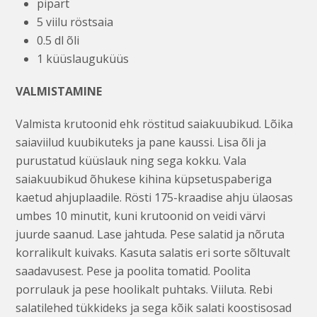
pipart
5 viilu röstsaia
0.5 dl õli
1 küüslauguküüs
VALMISTAMINE
Valmista krutoonid ehk röstitud saiakuubikud. Lõika
saiaviilud kuubikuteks ja pane kaussi. Lisa õli ja
purustatud küüslauk ning sega kokku. Vala
saiakuubikud õhukese kihina küpsetuspaberiga
kaetud ahjuplaadile. Rösti 175-kraadise ahju ülaosas
umbes 10 minutit, kuni krutoonid on veidi värvi
juurde saanud. Lase jahtuda. Pese salatid ja nõruta
korralikult kuivaks. Kasuta salatis eri sorte sõltuvalt
saadavusest. Pese ja poolita tomatid. Poolita
porrulauk ja pese hoolikalt puhtaks. Viiluta. Rebi
salatilehed tükkideks ja sega kõik salati koostisosad