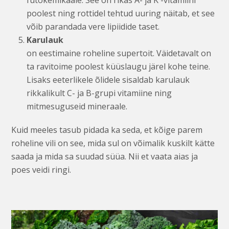
fütokemikaale. See on rikas A- ja K -vitamiini
poolest ning rottidel tehtud uuring näitab, et see
võib parandada vere lipiidide taset.
Karulauk
on eestimaine roheline supertoit. Väidetavalt on
ta ravitoime poolest küüslaugu järel kohe teine.
Lisaks eeterlikele õlidele sisaldab karulauk
rikkalikult C- ja B-grupi vitamiine ning
mitmesuguseid mineraale.
Kuid meeles tasub pidada ka seda, et kõige parem
roheline vili on see, mida sul on võimalik kuskilt kätte
saada ja mida sa suudad süüa. Nii et vaata aias ja
poes veidi ringi.