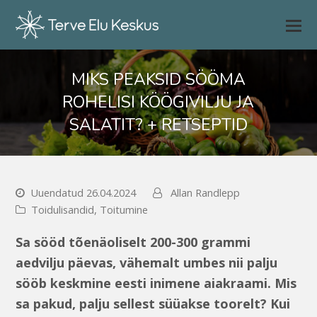
MIKS PEAKSID SÖÖMA
ROHELISI KÖÖGIVILJU JA
SALATIT? + RETSEPTID
Uuendatud 26.04.2024
Allan Randlepp
Toidulisandid
,
Toitumine
Sa sööd tõenäoliselt 200-300 grammi
aedvilju päevas, vähemalt umbes nii palju
sööb keskmine eesti inimene aiakraami. Mis
sa pakud, palju sellest süüakse toorelt? Kui