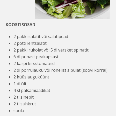
KOOSTISOSAD
2 pakki salatit või salatipead
2 potti lehtsalatit
2 pakki rukolat või 5 dl värsket spinatit
6 dl punast peakapsast
2 karpi kirsstomateid
2 dl porrulauku või rohelist sibulat (soovi korral)
2 küüslauguküünt
1 dl õli
4 sl palsamiäädikat
2 tl sinepit
2 tl suhkrut
soola