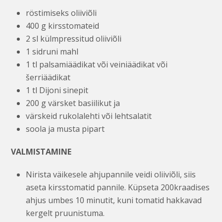
röstimiseks oliiviõli
400 g kirsstomateid
2 sl külmpressitud oliiviõli
1 sidruni mahl
1 tl palsamiäädikat või veiniäädikat või
šerriäädikat
1 tl Dijoni sinepit
200 g värsket basiilikut ja
värskeid rukolalehti või lehtsalatit
soola ja musta pipart
VALMISTAMINE
Nirista väikesele ahjupannile veidi oliiviõli, siis
aseta kirsstomatid pannile. Küpseta 200kraadises
ahjus umbes 10 minutit, kuni tomatid hakkavad
kergelt pruunistuma.