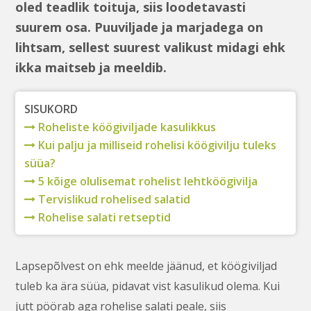
oled teadlik toituja, siis loodetavasti
suurem osa. Puuviljade ja marjadega on
lihtsam, sellest suurest valikust midagi ehk
ikka maitseb ja meeldib.
SISUKORD
Roheliste köögiviljade kasulikkus
Kui palju ja milliseid rohelisi köögivilju tuleks
süüa?
5 kõige olulisemat rohelist lehtköögivilja
Tervislikud rohelised salatid
Rohelise salati retseptid
Lapsepõlvest on ehk meelde jäänud, et köögiviljad
tuleb ka ära süüa, pidavat vist kasulikud olema. Kui
jutt pöörab aga rohelise salati peale, siis