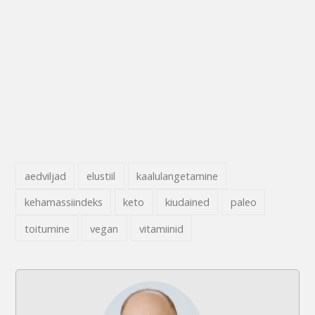
aedviljad
elustiil
kaalulangetamine
kehamassiindeks
keto
kiudained
paleo
toitumine
vegan
vitamiinid