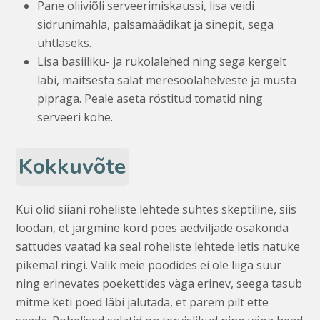
Pane oliiviõli serveerimiskaussi, lisa veidi
sidrunimahla, palsamäädikat ja sinepit, sega
ühtlaseks.
Lisa basiiliku- ja rukolalehed ning sega kergelt
läbi, maitsesta salat meresoolahelveste ja musta
pipraga. Peale aseta röstitud tomatid ning
serveeri kohe.
Kokkuvõte
Kui olid siiani roheliste lehtede suhtes skeptiline, siis
loodan, et järgmine kord poes aedviljade osakonda
sattudes vaatad ka seal roheliste lehtede letis natuke
pikemal ringi. Valik meie poodides ei ole liiga suur
ning erinevates poekettides väga erinev, seega tasub
mitme keti poed läbi jalutada, et parem pilt ette