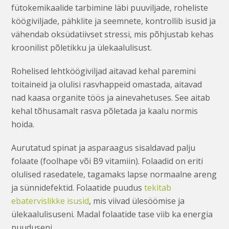
fütokemikaalide tarbimine läbi puuviljade, roheliste
köögiviljade, pähklite ja seemnete, kontrollib isusid ja
vähendab oksüdatiivset stressi, mis põhjustab kehas
kroonilist põletikku ja ülekaalulisust.
Rohelised lehtköögiviljad aitavad kehal paremini
toitaineid ja olulisi rasvhappeid omastada, aitavad
nad kaasa organite töös ja ainevahetuses. See aitab
kehal tõhusamalt rasva põletada ja kaalu normis
hoida.
Aurutatud spinat ja asparaagus sisaldavad palju
folaate (foolhape või B9 vitamiin). Folaadid on eriti
olulised rasedatele, tagamaks lapse normaalne areng
ja sünnidefektid. Folaatide puudus
tekitab
ebatervislikke isusid
, mis viivad ülesöömise ja
ülekaalulisuseni. Madal folaatide tase viib ka energia
puuduseni.