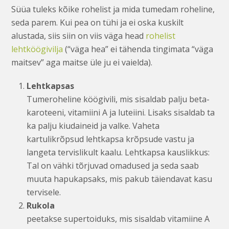
Süüa tuleks kõike rohelist ja mida tumedam roheline,
seda parem. Kui pea on tühi ja ei oska kuskilt
alustada, siis siin on viis väga head
rohelist
lehtköögivilja
(“väga hea” ei tähenda tingimata “väga
maitsev” aga maitse üle ju ei vaielda).
Lehtkapsas
Tumeroheline köögivili, mis sisaldab palju beta-
karoteeni, vitamiini A ja luteiini. Lisaks sisaldab ta
ka palju kiudaineid ja valke. Vaheta
kartulikrõpsud lehtkapsa krõpsude vastu ja
langeta tervislikult kaalu. Lehtkapsa kauslikkus:
Tal on vähki tõrjuvad omadused ja seda saab
muuta hapukapsaks, mis pakub täiendavat kasu
tervisele.
Rukola
peetakse supertoiduks, mis sisaldab vitamiine A