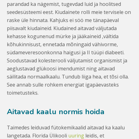
parandad ka nägemist, tugevdad luid ja hoolitsed
seedesüsteemi eest. Kiudainete rolli meie tervisele on
raske üle hinnata. Kahjuks ei söö me tänapäeval
piisavalt kiudaineid. Kiudained aitavad väljutada
kehasse kogunenud mürke ja jääkaineid ,vältida
kõhukinnisust, ennetada mõningaid vähivorme,
südameveresoonkonna haigusi ja II tüüpi diabeeti.
Soodustavad kolesterooli väljutamist organismist ja
aeglustavad glükoosi imendumist ning aitavad
säilitada normaalkaalu. Tundub liiga hea, et tõsi olla.
See annab sulle rohkem energiat igapäevasteks
toimetusteks.
Aitavad kaalu normis hoida
Taimedes leiduvad fütokemikaalid aitavad ka kaalu
langetada. Florida Ülikooli
uuring
leidis, et