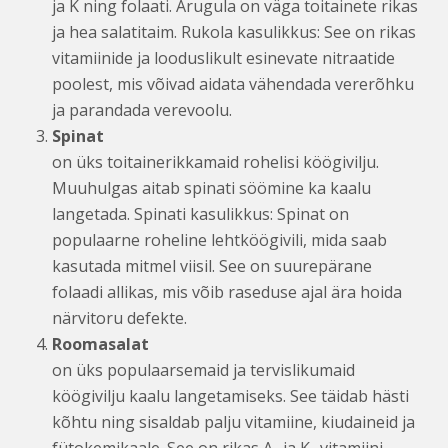
ja K ning folaati. Arugula on väga toitainete rikas
ja hea salatitaim. Rukola kasulikkus: See on rikas
vitamiinide ja looduslikult esinevate nitraatide
poolest, mis võivad aidata vähendada vererõhku
ja parandada verevoolu.
Spinat
on üks toitainerikkamaid rohelisi köögivilju.
Muuhulgas aitab spinati söömine ka kaalu
langetada. Spinati kasulikkus: Spinat on
populaarne roheline lehtköögivili, mida saab
kasutada mitmel viisil. See on suurepärane
folaadi allikas, mis võib raseduse ajal ära hoida
närvitoru defekte.
Roomasalat
on üks populaarsemaid ja tervislikumaid
köögivilju kaalu langetamiseks. See täidab hästi
kõhtu ning sisaldab palju vitamiine, kiudaineid ja