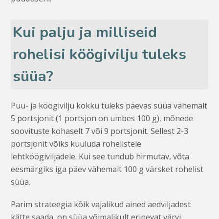
Kui palju ja milliseid
rohelisi köögivilju tuleks
süüa?
Puu- ja köögivilju kokku tuleks päevas süüa vähemalt
5 portsjonit (1 portsjon on umbes 100 g), mõnede
soovituste kohaselt 7 või 9 portsjonit. Sellest 2-3
portsjonit võiks kuuluda rohelistele
lehtköögiviljadele. Kui see tundub hirmutav, võta
eesmärgiks iga päev vähemalt 100 g värsket rohelist
süüa.
Parim strateegia kõik vajalikud ained aedviljadest
kätte saada, on süüa võimalikult erinevat värvi