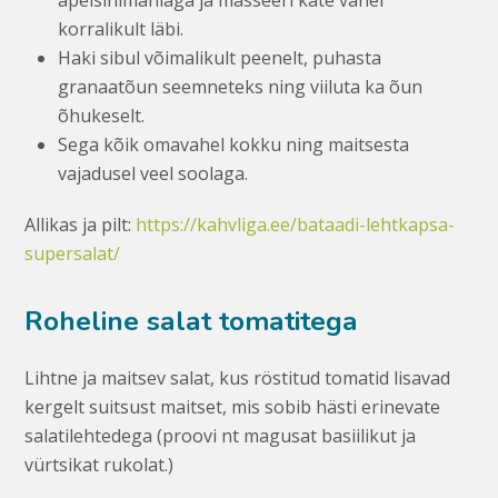
korralikult läbi.
Haki sibul võimalikult peenelt, puhasta
granaatõun seemneteks ning viiluta ka õun
õhukeselt.
Sega kõik omavahel kokku ning maitsesta
vajadusel veel soolaga.
Allikas ja pilt:
https://kahvliga.ee/bataadi-lehtkapsa-
supersalat/
Roheline salat tomatitega
Lihtne ja maitsev salat, kus röstitud tomatid lisavad
kergelt suitsust maitset, mis sobib hästi erinevate
salatilehtedega (proovi nt magusat basiilikut ja
vürtsikat rukolat.)