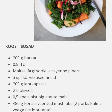
KOOSTISOSAD
200 g bataati
0,5 tl õli
Maitse järgi soola ja cayenne pipart
3 spl kõrvitsaseemneid
200 g lehtkapsast
2 tl oliiviõli
0,5 apelsinist pigistatud mahl
480 g konserveeritud musti ube (2 purki, külma
veega üle loputatud)