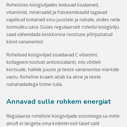
Rohelistes köögiviljades leiduvad kiudained,
vitamiinid, mineraalid ja fütokemikaalid tagavad
vajalikud toitained sinu juustele ja nahale, andes neile
loomuliku sära. Süües regulaarselt rohelisi köögivilju
saad vähendada keskkonna reostuse põhjustatud
kiiret vananemist.
Rohelised köögiviljad sisaldavad C vitamiini,
kollageeni tootvat antioksüdanti, mis võitleb
kortsude, hallide juuste ja teiste vananemise märkide
vastu. Roheline kraam aitab ka akne ja teiste
nahahädadega toime tulla.
Annavad sulle rohkem energiat
Regulaarse roheliste köögiviljade söömisega sa mitte
ainult ei langeta oma kolesterooli taset vaid