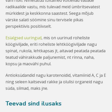
vähi riski. Nimetatud toitained võitlevad vabade
radikaalide vastu, mis tulevad meid ümbritsevatest
mürkidest ja keskkonna saastest. Seega mõjub
värske salati söömine sinu tervisele pikas
perspektiivis positiivselt.
Esialgsed uuringud
, mis on uurinud roheliste
köögiviljade, eriti roheliste lehtköögiviljade nagu
spinat, rukola, lehtkapsas jt, aitavad peatada peatada
teatud vähirakkude paljunemist, nt rinna, naha,
kopsu ja maovähi puhul.
Antioksüdandid nagu karotenoidid, vitamiinid A, C ja E
ning seleen kaitsevad rakke ja olulisi organeid nagu
süda, silmad, maks jne.
Teevad sind ilusaks