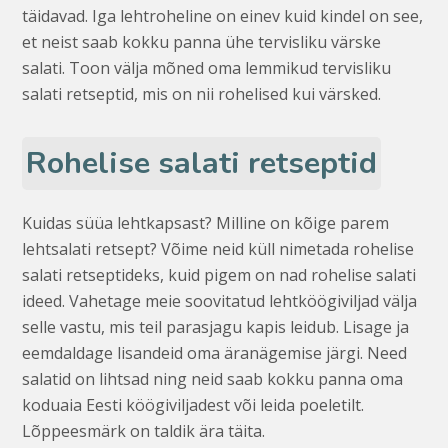
täidavad. Iga lehtroheline on einev kuid kindel on see,
et neist saab kokku panna ühe tervisliku värske
salati. Toon välja mõned oma lemmikud tervisliku
salati retseptid, mis on nii rohelised kui värsked.
Rohelise salati retseptid
Kuidas süüa lehtkapsast? Milline on kõige parem
lehtsalati retsept? Võime neid küll nimetada rohelise
salati retseptideks, kuid pigem on nad rohelise salati
ideed. Vahetage meie soovitatud lehtköögiviljad välja
selle vastu, mis teil parasjagu kapis leidub. Lisage ja
eemdaldage lisandeid oma äranägemise järgi. Need
salatid on lihtsad ning neid saab kokku panna oma
koduaia Eesti köögiviljadest või leida poeletilt.
Lõppeesmärk on taldik ära täita.