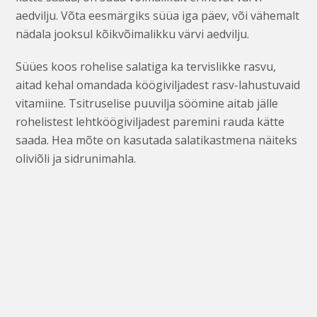
aedvilju. Võta eesmärgiks süüa iga päev, või vähemalt
nädala jooksul kõikvõimalikku värvi aedvilju.
Süües koos rohelise salatiga ka tervislikke rasvu,
aitad kehal omandada köögiviljadest rasv-lahustuvaid
vitamiine. Tsitruselise puuvilja söömine aitab jälle
rohelistest lehtköögiviljadest paremini rauda kätte
saada. Hea mõte on kasutada salatikastmena näiteks
oliviõli ja sidrunimahla.