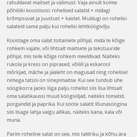
rahuldavat maitset ja välimust. Vaja ainult kolme
põhiliiki koostisosi: rohelised salatid + midagi
krõmpsuvat ja juustust + kastet. Muidugi on rohelisi
salateid sama palju kui rohelisi lehtköögivilju.
Koostage oma salat toitainete põhjal, mida te kõige
rohkem vajate, või lihtsalt maitsete ja tekstuuride
põhjal, mis teile kõige rohkem meeldivad. Näiteks
rukola ja kress on piprased, võilill ja eskarool
mõrkjad, mâche ja jääleht on magusad ning rohelisel
nimega tatsoi on sinepimaitse. Kui see tundub ühe
söögikorra jaoks liiga palju rohelist siis lisa lihtsalt
oma salatikaussi muud köögiviljad, näiteks tomatid,
porgandid ja paprika. Kui sööte salatit lõunasöögina
siis lisage lahja valgu allikas, näiteks kana, kala või
muna.
Parim roheline salat on see, mis taldriku ja kõhu ära