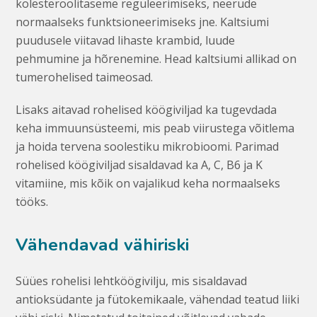
kolesteroolitaseme reguleerimiseks, neerude
normaalseks funktsioneerimiseks jne. Kaltsiumi
puudusele viitavad lihaste krambid, luude
pehmumine ja hõrenemine. Head kaltsiumi allikad on
tumerohelised taimeosad.
Lisaks aitavad rohelised köögiviljad ka tugevdada
keha immuunsüsteemi, mis peab viirustega võitlema
ja hoida tervena soolestiku mikrobioomi. Parimad
rohelised köögiviljad sisaldavad ka A, C, B6 ja K
vitamiine, mis kõik on vajalikud keha normaalseks
tööks.
Vähendavad vähiriski
Süües rohelisi lehtköögivilju, mis sisaldavad
antioksüdante ja fütokemikaale, vähendad teatud liiki