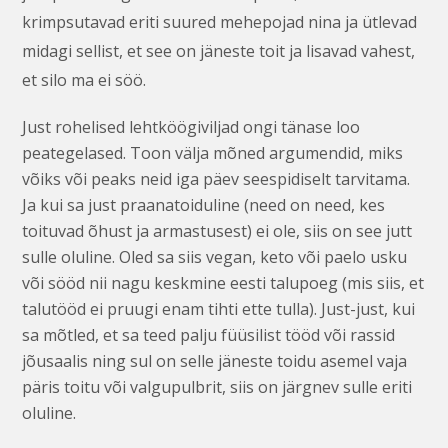
krimpsutavad eriti suured mehepojad nina ja ütlevad
midagi sellist, et see on jäneste toit ja lisavad vahest,
et silo ma ei söö.
Just rohelised lehtköögiviljad ongi tänase loo
peategelased. Toon välja mõned argumendid, miks
võiks või peaks neid iga päev seespidiselt tarvitama.
Ja kui sa just praanatoiduline (need on need, kes
toituvad õhust ja armastusest) ei ole, siis on see jutt
sulle oluline. Oled sa siis vegan, keto või paelo usku
või sööd nii nagu keskmine eesti talupoeg (mis siis, et
talutööd ei pruugi enam tihti ette tulla). Just-just, kui
sa mõtled, et sa teed palju füüsilist tööd või rassid
jõusaalis ning sul on selle jäneste toidu asemel vaja
päris toitu või valgupulbrit, siis on järgnev sulle eriti
oluline.