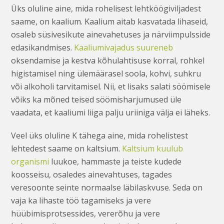
Üks oluline aine, mida rohelisest lehtköögiviljadest
saame, on kaalium. Kaalium aitab kasvatada lihaseid,
osaleb süsivesikute ainevahetuses ja närviimpulsside
edasikandmises.
Kaaliumivajadus suureneb
oksendamise ja kestva kõhulahtisuse korral, rohkel
higistamisel ning ülemäärasel soola, kohvi, suhkru
või alkoholi tarvitamisel. Nii, et lisaks salati söömisele
võiks ka mõned teised söömisharjumused üle
vaadata, et kaaliumi liiga palju uriiniga välja ei läheks.
Veel üks oluline K tähega aine, mida rohelistest
lehtedest saame on kaltsium.
Kaltsium kuulub
organismi
luukoe, hammaste ja teiste kudede
koosseisu, osaledes ainevahtuses, tagades
veresoonte seinte normaalse läbilaskvuse. Seda on
vaja ka lihaste töö tagamiseks ja vere
hüübimisprotsessides, vererõhu ja vere