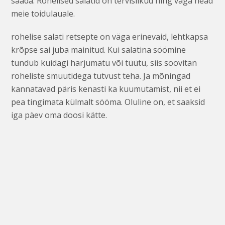
saada. Rohelised salatid on tervislikud ning väga head
meie toidulauale.
rohelise salati retsepte on väga erinevaid, lehtkapsa
krõpse sai juba mainitud. Kui salatina söömine
tundub kuidagi harjumatu või tüütu, siis soovitan
roheliste smuutidega tutvust teha. Ja mõningad
kannatavad päris kenasti ka kuumutamist, nii et ei
pea tingimata külmalt sööma. Oluline on, et saaksid
iga päev oma doosi kätte.