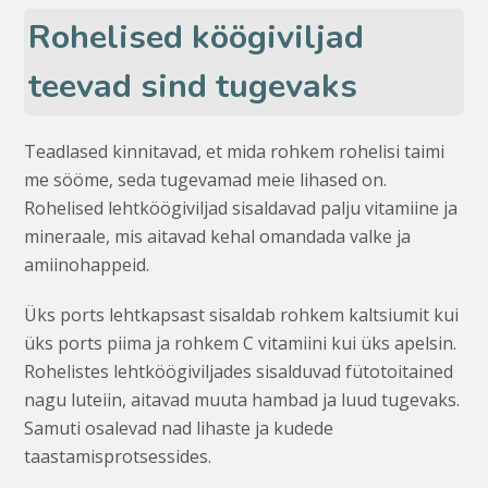
Rohelised köögiviljad
teevad sind tugevaks
Teadlased kinnitavad, et mida rohkem rohelisi taimi
me sööme, seda tugevamad meie lihased on.
Rohelised lehtköögiviljad sisaldavad palju vitamiine ja
mineraale, mis aitavad kehal omandada valke ja
amiinohappeid.
Üks ports lehtkapsast sisaldab rohkem kaltsiumit kui
üks ports piima ja rohkem C vitamiini kui üks apelsin.
Rohelistes lehtköögiviljades sisalduvad fütotoitained
nagu luteiin, aitavad muuta hambad ja luud tugevaks.
Samuti osalevad nad lihaste ja kudede
taastamisprotsessides.