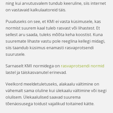
ning kui arvutusvalem tundub keeruline, siis internet
on vastavaid kalkulaatoreid täis.
Puuduseks on see, et KMI ei vasta küsimusele, kas
normist suurem kaal tuleb rasvast või lihastest. Et
sellest aru saada, tuleks mõõta keha koostist. Kuna
suuremate lihaste vastu pole reeglina kellegi midagi,
siis taandub küsimus enamasti rasvaprotsendi
suurusele.
Sarnaselt KMI normidega on
rasvaprotsendi normid
lastel ja täiskasvanutel erinevad.
Veelkord meeldetuletuseks, alakaalu vältimine on
vähemalt sama oluline kui ülekaalu vältimine või isegi
olulisem. Ülekaalulised saavad suurema
tõenäosusega toidust vajalikud toitained kätte.