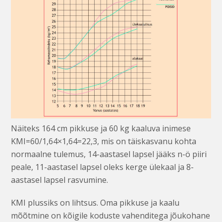
Näiteks 164 cm pikkuse ja 60 kg kaaluva inimese
KMI=60/1,64×1,64=22,3, mis on täiskasvanu kohta
normaalne tulemus, 14-aastasel lapsel jääks n-ö piiri
peale, 11-aastasel lapsel oleks kerge ülekaal ja 8-
aastasel lapsel rasvumine.
KMI plussiks on lihtsus. Oma pikkuse ja kaalu
mõõtmine on kõigile koduste vahenditega jõukohane