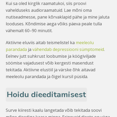
Kui sa oled kirglik raamatukoi, siis proovi
vahelduseks audioraamatuid. Lae mõni oma
nutiseadmesse, pane kõrvaklapid pähe ja mine jaluta
looduses. Kõndimise aega võiks päeva peale tulla
vähemalt 60–90 minutit.
Aktiivne eluviis aitab teismelistel ka
meeleolu
parandada
ja
vähendab depressiooni sümptomeid
.
Eelnev jutt suhkrust loobumise ja köögiviljade
söömise vajadusest võib kergesti masendust
tekitada. Aktiivne elustiil ja värske õhk aitavad
meeleolu parandada ja õigel kursil püsida.
Hoidu dieeditamisest
Surve kiiresti kaalu langetada võib tekitada soovi