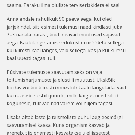
saama. Paraku ilma oluliste terviseriskideta ei saa!
Anna endale rahulikult 90 päeva aega. Kui oled
järjekindel, siis esimesi tulemusi näed kindlasti juba
2–3 nädala pärast, kuid püsivad muutused vajavad
aega. Kaalulangetamise edukust ei mõõdeta sellega,
kui kiiresti kaal langes, vaid sellega, kas ja kui kiiresti
kaal uuesti tagasi tuli.
Püsivate tulemuste saavutamiseks on vaja
toitumisharjumuste ja elustiili muutust. Ükskõik
kuidas või kui kiiresti õnnestub kaalu langetada, vaid
kui naaseb elustiili juurde, mille käigus need kilod
kogunesid, tulevad nad varem või hiljem tagasi.
Lisaks aitab laste ja teismeliste puhul aeg eesmärgi
saavutamisel kaasa. Kuna organism kasvab ja
areneb, siis enamasti kasvatakse üleliigsetest