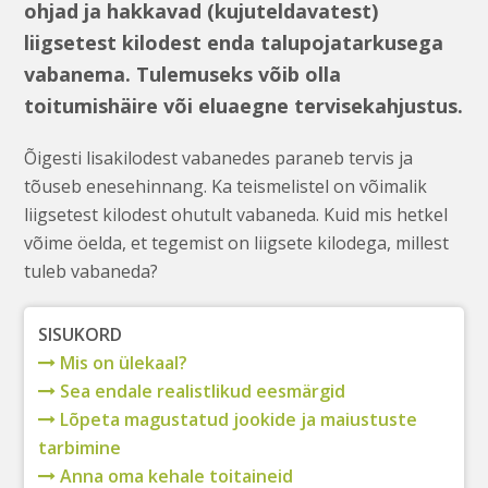
ohjad ja hakkavad (kujuteldavatest)
liigsetest kilodest enda talupojatarkusega
vabanema. Tulemuseks võib olla
toitumishäire või eluaegne tervisekahjustus.
Õigesti lisakilodest vabanedes paraneb tervis ja
tõuseb enesehinnang. Ka teismelistel on võimalik
liigsetest kilodest ohutult vabaneda. Kuid mis hetkel
võime öelda, et tegemist on liigsete kilodega, millest
tuleb vabaneda?
SISUKORD
Mis on ülekaal?
Sea endale realistlikud eesmärgid
Lõpeta magustatud jookide ja maiustuste
tarbimine
Anna oma kehale toitaineid