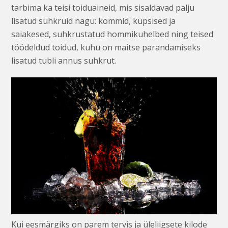
tarbima ka teisi toiduaineid, mis sisaldavad palju
lisatud suhkruid nagu: kommid, küpsised ja
saiakesed, suhkrustatud hommikuhelbed ning teised
töödeldud toidud, kuhu on maitse parandamiseks
lisatud tubli annus suhkrut.
Kui eesmärgiks on parem tervis ja üleliigsete kilode