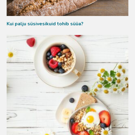
Kui palju süsivesikuid tohib süüa?