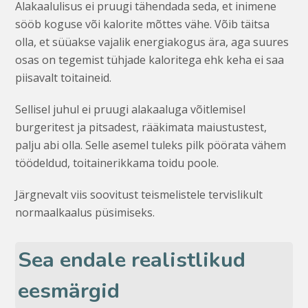
Alakaalulisus ei pruugi tähendada seda, et inimene
sööb koguse või kalorite mõttes vähe. Võib täitsa
olla, et süüakse vajalik energiakogus ära, aga suures
osas on tegemist tühjade kaloritega ehk keha ei saa
piisavalt toitaineid.
Sellisel juhul ei pruugi alakaaluga võitlemisel
burgeritest ja pitsadest, rääkimata maiustustest,
palju abi olla. Selle asemel tuleks pilk pöörata vähem
töödeldud, toitainerikkama toidu poole.
Järgnevalt viis soovitust teismelistele tervislikult
normaalkaalus püsimiseks.
Sea endale realistlikud
eesmärgid