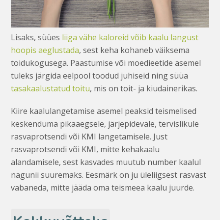
Lisaks, süües
liiga vähe kaloreid võib kaalu langust
hoopis aeglustada
, sest keha kohaneb väiksema
toidukogusega. Paastumise või moedieetide asemel
tuleks järgida eelpool toodud juhiseid ning süüa
tasakaalustatud toitu
, mis on toit- ja kiudainerikas.
Kiire kaalulangetamise asemel peaksid teismelised
keskenduma pikaaegsele, järjepidevale, tervislikule
rasvaprotsendi või KMI langetamisele. Just
rasvaprotsendi või KMI, mitte kehakaalu
alandamisele, sest kasvades muutub number kaalul
nagunii suuremaks. Eesmärk on ju üleliigsest rasvast
vabaneda, mitte jääda oma teismeea kaalu juurde.