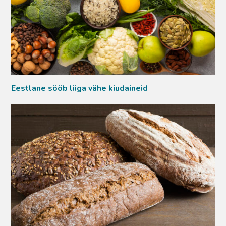
Eestlane sööb liiga vähe kiudaineid