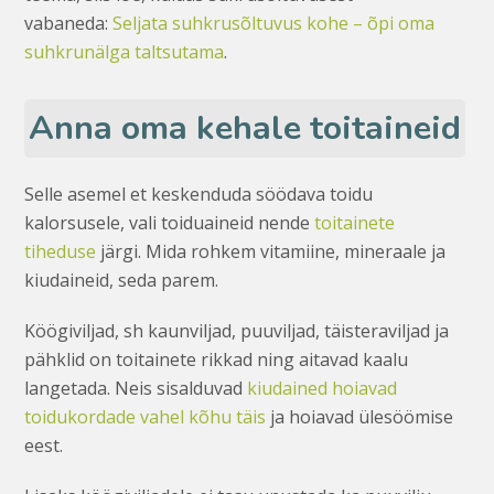
vabaneda:
Seljata suhkrusõltuvus kohe – õpi oma
suhkrunälga taltsutama
.
Anna oma kehale toitaineid
Selle asemel et keskenduda söödava toidu
kalorsusele, vali toiduaineid nende
toitainete
tiheduse
järgi. Mida rohkem vitamiine, mineraale ja
kiudaineid, seda parem.
Köögiviljad, sh kaunviljad, puuviljad, täisteraviljad ja
pähklid on toitainete rikkad ning aitavad kaalu
langetada. Neis sisalduvad
kiudained hoiavad
toidukordade vahel kõhu täis
ja hoiavad ülesöömise
eest.