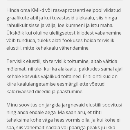
Hinda oma KMI-d või rasvaprotsenti eelpool viidatud
graafikute abil ja kui tuvastasid ülekaalu, siis hinga
rahulikult sisse ja välja, loe kümneni ja istu maha.
Ükskõik kui oluline üleliigsetest kilodest vabanemine
võib tunduda, tuleks alati fookuses hoida tervislik
elustiil, mitte kehakaalu vähendamine.
Tervislik elustiil, sh tervislik toitumine, aitab vältida
mõlemat, nii üle- kui ka alakaalu, pakkudes samal ajal
kehale kasvuks vajalikud toitained. Eriti ohtlikud on
kiire kaalulangetamise eesmärgil ette võetud
kalorivaesed dieedid ja paastumine.
Minu soovitus on järgida järgnevaid elustiili soovitusi
ning anda endale aega. Ma saan aru, et tihti
tahaksime kohe väga heas vormis olla. Ja kui kohe ei
saa, siis vähemalt nädala või paariga peaks ju ikka