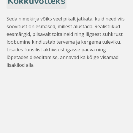
Kokkuvõtteks
Seda nimekirja võiks veel pikalt jätkata, kuid need viis
soovitust on esmased, millest alustada. Realistlikud
eesmärgid, piisavalt toitaineid ning liigsest suhkrust
loobumine kindlustab tervema ja kergema tuleviku.
Lisades füüsilist aktiivsust igasse päeva ning
lõpetades dieeditamise, annavad ka kõige visamad
lisakilod alla.