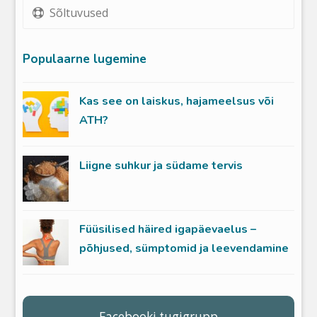
Sõltuvused
Populaarne lugemine
Kas see on laiskus, hajameelsus või
ATH?
Liigne suhkur ja südame tervis
Füüsilised häired igapäevaelus –
põhjused, sümptomid ja leevendamine
Facebooki tugigrupp