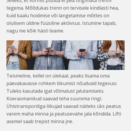
Selleks, et vormis püsida ei pea tingimata trenni
tegema. Mõõdukas trenn on tervisele kindlasti hea,
kuid kaalu hoidmise või langetamise mõttes on
olulisem üldine füüsiline aktiivsus. Istumine tapab,
nagu me kõik hästi teame.
Teismeline, kellel on ülekaal, peaks lisama oma
päevakavasse rohkem liikumist nõudvaid tegevusi.
Tuleks kasutada igat võimalust jalutamiseks.
Koeraomanikud saavad teha suurema ringi.
Ühistranspordiga liikujad saavad näiteks üks peatus
varem maha minna ja peatusevahe jala kõndida. Lifti
asemel saab trepist minna jne.