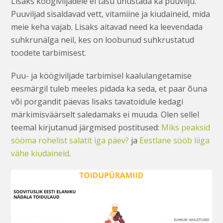
Lisaks köögiviljadele ei tasu unustada ka puuvilju.
Puuviljad sisaldavad vett, vitamiine ja kiudaineid, mida
meie keha vajab. Lisaks aitavad need ka leevendada
suhkrunälga neil, kes on loobunud suhkrustatud
toodete tarbimisest.
Puu- ja köögiviljade tarbimisel kaalulangetamise
eesmärgil tuleb meeles pidada ka seda, et paar õuna
või porgandit päevas lisaks tavatoidule kedagi
märkimisväärselt saledamaks ei muuda. Olen sellel
teemal kirjutanud järgmised postitused:
Miks peaksid
sööma rohelist salatit iga päev?
ja
Eestlane sööb liiga
vähe kiudaineid
.