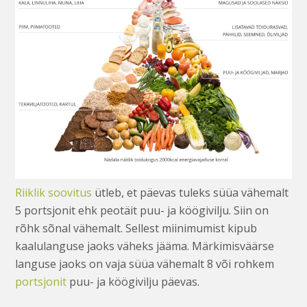
Riiklik soovitus
ütleb, et päevas tuleks süüa vähemalt
5 portsjonit ehk peotäit puu- ja köögivilju. Siin on
rõhk sõnal vähemalt. Sellest miinimumist kipub
kaalulanguse jaoks väheks jääma. Märkimisväärse
languse jaoks on vaja süüa vähemalt 8 või rohkem
portsjonit
puu- ja köögivilju päevas.