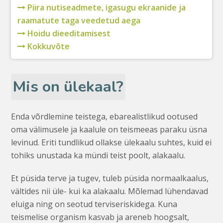
Piira nutiseadmete, igasugu ekraanide ja
raamatute taga veedetud aega
Hoidu dieeditamisest
Kokkuvõte
Mis on ülekaal?
Enda võrdlemine teistega, ebarealistlikud ootused
oma välimusele ja kaalule on teismeeas paraku üsna
levinud. Eriti tundlikud ollakse ülekaalu suhtes, kuid ei
tohiks unustada ka mündi teist poolt, alakaalu.
Et püsida terve ja tugev, tuleb püsida normaalkaalus,
vältides nii üle- kui ka alakaalu. Mõlemad lühendavad
eluiga ning on seotud terviseriskidega. Kuna
teismelise organism kasvab ja areneb hoogsalt,