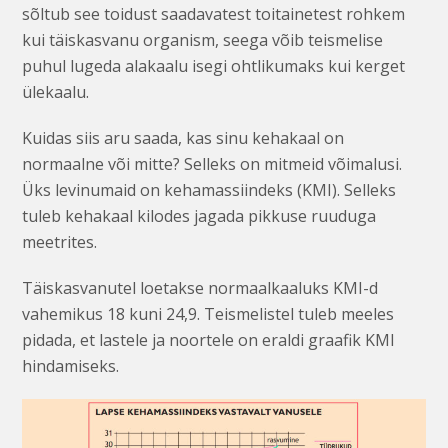
sõltub see toidust saadavatest toitainetest rohkem
kui täiskasvanu organism, seega võib teismelise
puhul lugeda alakaalu isegi ohtlikumaks kui kerget
ülekaalu.
Kuidas siis aru saada, kas sinu kehakaal on
normaalne või mitte? Selleks on mitmeid võimalusi.
Üks levinumaid on kehamassiindeks (KMI). Selleks
tuleb kehakaal kilodes jagada pikkuse ruuduga
meetrites.
Täiskasvanutel loetakse normaalkaaluks KMI-d
vahemikus 18 kuni 24,9. Teismelistel tuleb meeles
pidada, et lastele ja noortele on eraldi graafik KMI
hindamiseks.