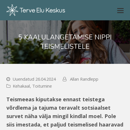
5 KAALULANGETAMISE NIPPI
TEISMELISTELE
Uuendatud 26.04.2024
Allan Randlepp
Kehakaal
,
Toitumine
Teismeeas kiputakse ennast teistega
võrdlema ja tajuma teravalt sotsiaalset
survet näha välja mingil kindlal moel. Pole
siis imestada, et paljud teismelised haaravad