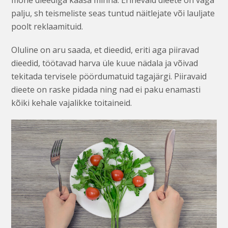
mõne dieediga kaasa minna. Erinevaid dieete on väga
palju, sh teismeliste seas tuntud näitlejate või lauljate
poolt reklaamituid.
Oluline on aru saada, et dieedid, eriti aga piiravad
dieedid, töötavad harva üle kuue nädala ja võivad
tekitada tervisele pöördumatuid tagajärgi. Piiravaid
dieete on raske pidada ning nad ei paku enamasti
kõiki kehale vajalikke toitaineid.