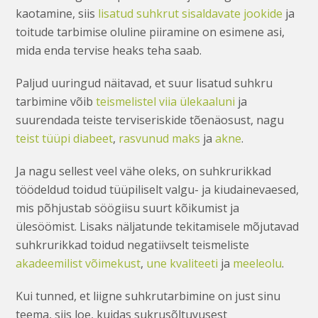
kaotamine, siis
lisatud suhkrut sisaldavate jookide
ja
toitude tarbimise oluline piiramine on esimene asi,
mida enda tervise heaks teha saab.
Paljud uuringud näitavad, et suur lisatud suhkru
tarbimine võib
teismelistel viia ülekaaluni
ja
suurendada teiste terviseriskide tõenäosust, nagu
teist tüüpi diabeet
,
rasvunud maks
ja
akne
.
Ja nagu sellest veel vähe oleks, on suhkrurikkad
töödeldud toidud tüüpiliselt valgu- ja kiudainevaesed,
mis põhjustab söögiisu suurt kõikumist ja
ülesöömist. Lisaks näljatunde tekitamisele mõjutavad
suhkrurikkad toidud negatiivselt teismeliste
akadeemilist võimekust
,
une kvaliteeti
ja
meeleolu
.
Kui tunned, et liigne suhkrutarbimine on just sinu
teema, siis loe, kuidas sukrusõltuvusest