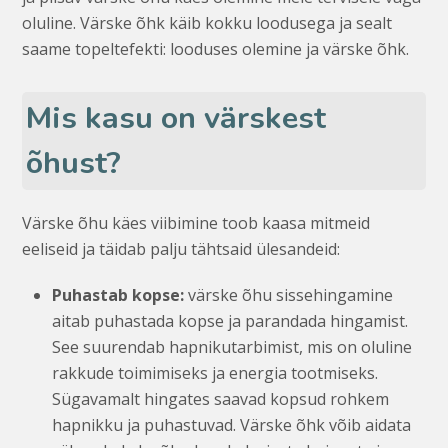
oluline. Värske õhk käib kokku loodusega ja sealt
saame topeltefekti: looduses olemine ja värske õhk.
Mis kasu on värskest
õhust?
Värske õhu käes viibimine toob kaasa mitmeid
eeliseid ja täidab palju tähtsaid ülesandeid:
Puhastab kopse:
värske õhu sissehingamine
aitab puhastada kopse ja parandada hingamist.
See suurendab hapnikutarbimist, mis on oluline
rakkude toimimiseks ja energia tootmiseks.
Sügavamalt hingates saavad kopsud rohkem
hapnikku ja puhastuvad. Värske õhk võib aidata