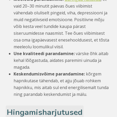
vaid 20–30 minutit päevas õues viibimist
vähendab oluliselt pingeid, viha, depressiooni ja
muid negatiivseid emotsioone. Positiivne mõju
võib kesta veel tundide kaupa pärast
siseruumidesse naasmist. Tee õues viibimisest
osa oma igapäevasest enesehooldusest, et tõsta
meeleolu loomulikul viisil.
Une kvaliteedi parandamine:
värske õhk aitab
kehal lõõgastuda, aidates paremini uinuda ja
magada.
Keskendumisvõime parandamine:
kõrgem
hapnikutase tähendab, et ajju jõuab rohkem
hapnikku, mis aitab sul end energilisemalt tunda
ning parandab keskendumist ja mälu.
Hingamisharjutused