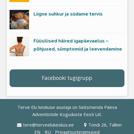
Liigne suhkur ja südame tervis
Füüsilised häired igapäevaelus –
põhjused, sümptomid ja leevendamine
Facebooki tugigrupp
Terve Elu keskuse asutaja on
Seitsmenda Päeva
Adventistide Koguduste Eesti Liit
.
tere@terveelukeskus.ee
Tondi 26, Tallinn
EN
RU
Privaatsustingimused