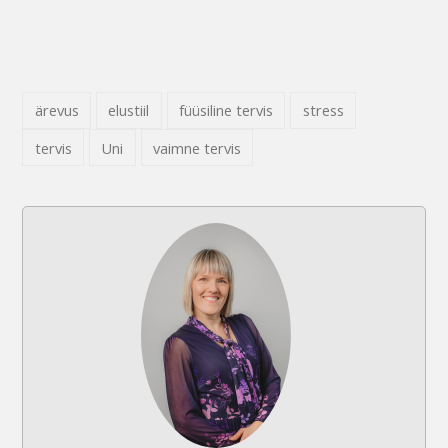
ärevus
elustiil
füüsiline tervis
stress
tervis
Uni
vaimne tervis