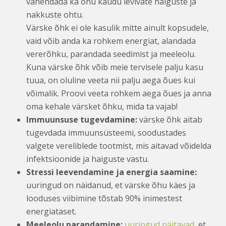
vähendada ka õhu kaudu levivate haiguste ja
nakkuste ohtu.
Värske õhk ei ole kasulik mitte ainult kopsudele,
vaid võib anda ka rohkem energiat, alandada
vererõhku, parandada seedimist ja meeleolu.
Kuna värske õhk võib meie tervisele palju kasu
tuua, on oluline veeta nii palju aega õues kui
võimalik. Proovi veeta rohkem aega õues ja anna
oma kehale värsket õhku, mida ta vajab!
Immuunsuse tugevdamine:
värske õhk aitab
tugevdada immuunsüsteemi, soodustades
valgete vereliblede tootmist, mis aitavad võidelda
infektsioonide ja haiguste vastu.
Stressi leevendamine ja energia saamine:
uuringud on näidanud, et värske õhu käes ja
looduses viibimine tõstab 90% inimestest
energiataset.
Meeleolu parandamine:
uuringud näitavad
, et