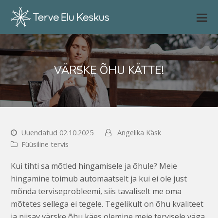
VÄRSKE ÕHU KÄTTE!
Uuendatud 02.10.2025
Angelika Käsk
Füüsiline tervis
Kui tihti sa mõtled hingamisele ja õhule? Meie
hingamine toimub automaatselt ja kui ei ole just
mõnda terviseprobleemi, siis tavaliselt me oma
mõtetes sellega ei tegele. Tegelikult on õhu kvaliteet
ja piisav värske õhu käes olemine meie tervisele väga