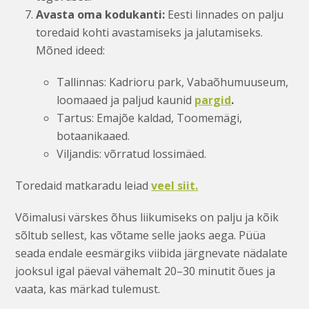
Avasta oma kodukanti:
Eesti linnades on palju
toredaid kohti avastamiseks ja jalutamiseks.
Mõned ideed:
Tallinnas: Kadrioru park, Vabaõhumuuseum,
loomaaed ja paljud kaunid
pargid
.
Tartus: Emajõe kaldad, Toomemägi,
botaanikaaed.
Viljandis: võrratud lossimäed.
Toredaid matkaradu leiad
veel siit.
Võimalusi värskes õhus liikumiseks on palju ja kõik
sõltub sellest, kas võtame selle jaoks aega. Püüa
seada endale eesmärgiks viibida järgnevate nädalate
jooksul igal päeval vähemalt 20–30 minutit õues ja
vaata, kas märkad tulemust.