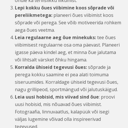
õhule ka tervislikku liikumist.
Lepi kokku õues viibimine koos sõprade või
pereliikmetega:
planeeri õues viibimist koos
sõprade või perega. See võib motiveerida rohkem
aega õues veetma.
Leia regulaarne aeg õue minekuks:
tee õues
viibimisest regulaarne osa oma päevast. Planeeri
igasse päeva kindel aeg, et minna õue jalutama
või lihtsalt värsket õhku hingama.
Korralda ühiseid tegevusi õues:
sõprade ja
perega kokku saamine ei pea alati toimuma
siseruumides. Korraldage ühiseid tegevusi õues,
nagu grillipeod, sportmängud või jalutuskäigud.
Leia uusi hobisid, mis viivad sind õue
: proovi
uusi hobisid, mis nõuavad õues viibimist.
Fotograafia, linnuvaatlus, kalapüük või isegi
väljas lugemine võivad olla inspireerivad
tegevused.