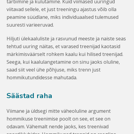
tarbimine ja kulutamine. Kuid viimased uuringud
viitavad sellele, et just treeningu ajastus võib olla
peamine süüdlane, miks individuaalsed tulemused
suuresti varieeruvad.
Hiljuti ülekaaluliste ja rasvunud meeste ja naiste seas
tehtud uuring näitas, et varased treenijad kaotasid
märkimisväärselt rohkem kaalu kui hilised treenijad.
Seega, kui kaalu­langetamine on sinu jaoks oluline,
saad siit veel ühe põhjuse, miks trenn just
hommikutundidesse mahutada.
Säästad raha
Viimane ja üldsegi mitte väheoluline argument
hommikuse treenimise poolt on see, et see on
odavam. Vähemalt nende jaoks, kes treenivad