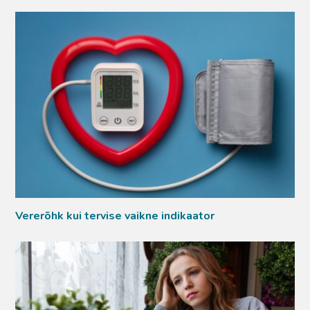
Vererõhk kui tervise vaikne indikaator