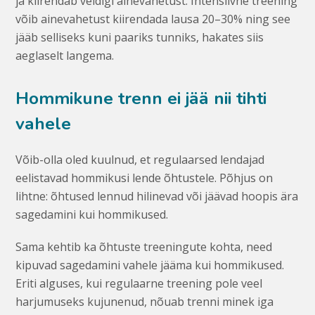
ja kiirendab veidigi ainevahetust. Intensiivne treening
võib ainevahetust kiirendada lausa 20–30% ning see
jääb selliseks kuni paariks tunniks, hakates siis
aeglaselt langema.
Hommikune trenn ei jää nii tihti
vahele
Võib-olla oled kuulnud, et regulaarsed lendajad
eelistavad hommikusi lende õhtustele. Põhjus on
lihtne: õhtused lennud hilinevad või jäävad hoopis ära
sagedamini kui hommikused.
Sama kehtib ka õhtuste treeningute kohta, need
kipuvad sagedamini vahele jääma kui hommikused.
Eriti alguses, kui regulaarne treening pole veel
harjumuseks kujunenud, nõuab trenni minek iga