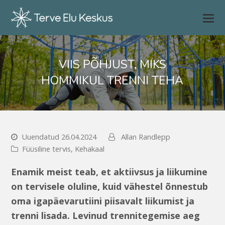
VIIS PÕHJUST, MIKS
HOMMIKUL TRENNI TEHA
Uuendatud 26.04.2024
Allan Randlepp
Füüsiline tervis
,
Kehakaal
Enamik meist teab, et aktiivsus ja liikumine
on tervisele oluline, kuid vähestel õnnestub
oma igapäevarutiini piisavalt liikumist ja
trenni lisada. Levinud trennitegemise aeg