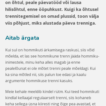
on õhtul, peale päevatööd või lausa
hilisõhtul, enne ööpuhkust. Kuigi ka õhtusel
trennitegemisel on omad plussid, toon välja
viis põhjust, miks alustada päeva trenniga.
Aitab ärgata
Kui sul on hommikuti ärkamisega raskusi, siis võid
mõelda, et las see hommikune trenn jääda hommiku­
inimestele, minu keha alles magab ja enne
pealelõunat ei ole mõtet trenni peale mõeldagi. Kui
ka sina mõtled nii, siis palun loe edasi ja kaalu
argumente hommikuse trenni kasuks.
Meie kehale meeldib kindel rütm. Kui teed hommikuti
kindlal kellaajal regulaarselt trenni, siis kohaneb
keha sellega üsna kiiresti ning õige pea avastad, et