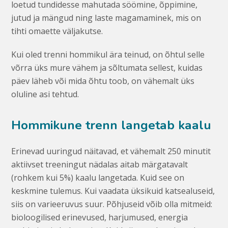
loetud tundidesse mahutada söömine, õppimine,
jutud ja mängud ning laste magamaminek, mis on
tihti omaette väljakutse.
Kui oled trenni hommikul ära teinud, on õhtul selle
võrra üks mure vähem ja sõltumata sellest, kuidas
päev läheb või mida õhtu toob, on vähemalt üks
oluline asi tehtud.
Hommikune trenn langetab kaalu
Erinevad uuringud näitavad, et vähemalt 250 minutit
aktiivset treeningut nädalas aitab märgatavalt
(rohkem kui 5%) kaalu langetada. Kuid see on
keskmine tulemus. Kui vaadata üksikuid katsealuseid,
siis on varieeruvus suur. Põhjuseid võib olla mitmeid:
bioloogilised erinevused, harjumused, energia