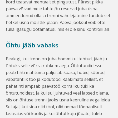
kord teatavat mentaalset pingutust. Pärast pikka
päeva võivad meie tahtejõu reservid juba üsna
ammendunud olla ja trenni vahelejätmine tundub sel
hetkel üsna mõistlik plaan. Päeva jooksul võib ette
tulla igasugu ootamatusi, mis ei ole sinu kontrolli all.
Õhtu jääb vabaks
Pealegi, kui trenn on juba hommikul tehtud, jääb ju
õhtuks selle võrra rohkem aega. Õhtutundidesse
peab tihti mahtuma palju: abikaasa, hobid, sõbrad,
vabatahtlik töö ja kodutööd. Rääkimata sellest, et
pahatihti ampsab päevatöö korraliku tüki ka
õhtutundidest. Ja kui sul juhtuvad veel lapsed olema,
siis on õhtuse trenni jaoks üsna keeruline aega leida.
Sel ajal, kui sina olid tööl, olid nemad tõenäoliselt
lasteaias või koolis ja kui õhtul koju jõuate, tuleb