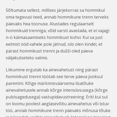
Sõltumata sellest, millises järjekorras sa hommikul
oma tegevusi teed, annab hommikune trenn terveks
päevaks hea toonuse. Alustades regulaarselt
hommikuid trenniga, võid varsti avastada, et ei vajagi
n-ö käimasaamiseks hommikust kohvi. Kui sa just
eelmist ööd vahele pole jätnud, siis olen kindel, et
pärast hommikust trenni ja dušši oled päeva
väljakutseteks valmis.
Liikumine ergutab ka ainevahetust ning pärast
hommikust trenni töötab see terve päeva jooksul
paremini. Kõige märkimisväärsema lisatõuke
ainevahetusele annab kõrge intensiivsusega (kõrge
pulsisagedusega) vastupidavustreening. Eriti kui sul
on loomu poolest aeglasevõitu ainevahetus või istuv
töö, annab hommikune trenn päevaks mõnusa tõuke