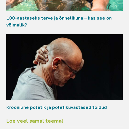
100-aastaseks terve ja õnnelikuna – kas see on
võimalik?
Krooniline põletik ja põletikuvastased toidud
Loe veel samal teemal