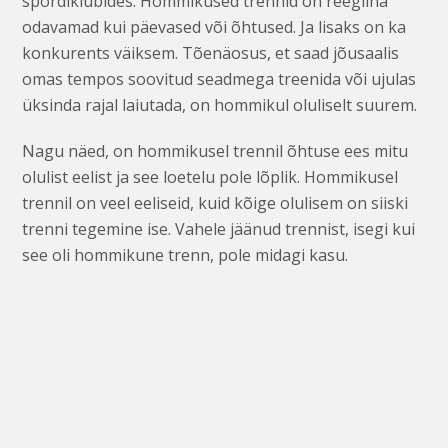
spordiklubides. Hommikused trennid on reeglina
odavamad kui päevased või õhtused. Ja lisaks on ka
konkurents väiksem. Tõenäosus, et saad jõusaalis
omas tempos soovitud seadmega treenida või ujulas
üksinda rajal laiutada, on hommikul oluliselt suurem.
Nagu näed, on hommikusel trennil õhtuse ees mitu
olulist eelist ja see loetelu pole lõplik. Hommikusel
trennil on veel eeliseid, kuid kõige olulisem on siiski
trenni tegemine ise. Vahele jäänud trennist, isegi kui
see oli hommikune trenn, pole midagi kasu.