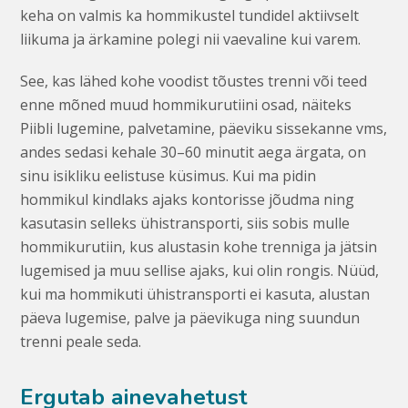
keha on valmis ka hommikustel tundidel aktiivselt
liikuma ja ärkamine polegi nii vaevaline kui varem.
See, kas lähed kohe voodist tõustes trenni või teed
enne mõned muud hommikurutiini osad, näiteks
Piibli lugemine, palvetamine, päeviku sissekanne vms,
andes sedasi kehale 30–60 minutit aega ärgata, on
sinu isikliku eelistuse küsimus. Kui ma pidin
hommikul kindlaks ajaks kontorisse jõudma ning
kasutasin selleks ühistransporti, siis sobis mulle
hommikurutiin, kus alustasin kohe trenniga ja jätsin
lugemised ja muu sellise ajaks, kui olin rongis. Nüüd,
kui ma hommikuti ühistransporti ei kasuta, alustan
päeva lugemise, palve ja päevikuga ning suundun
trenni peale seda.
Ergutab ainevahetust