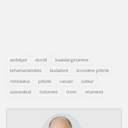
aedviljad
elustiil
kaalulangetamine
kehamassiindeks
kiudained
krooniline põletik
mõõdukus
põletik
rasvad
suhkur
süsivesikud
toitumine
trenn
vitamiinid