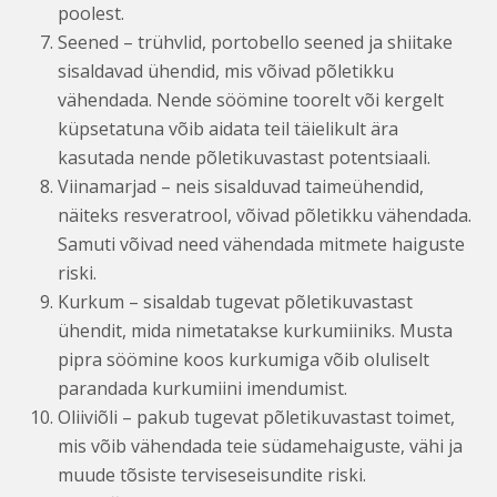
poolest.
Seened – trühvlid, portobello seened ja shiitake
sisaldavad ühendid, mis võivad põletikku
vähendada. Nende söömine toorelt või kergelt
küpsetatuna võib aidata teil täielikult ära
kasutada nende põletikuvastast potentsiaali.
Viinamarjad – neis sisalduvad taimeühendid,
näiteks resveratrool, võivad põletikku vähendada.
Samuti võivad need vähendada mitmete haiguste
riski.
Kurkum – sisaldab tugevat põletikuvastast
ühendit, mida nimetatakse kurkumiiniks. Musta
pipra söömine koos kurkumiga võib oluliselt
parandada kurkumiini imendumist.
Oliiviõli – pakub tugevat põletikuvastast toimet,
mis võib vähendada teie südamehaiguste, vähi ja
muude tõsiste terviseseisundite riski.