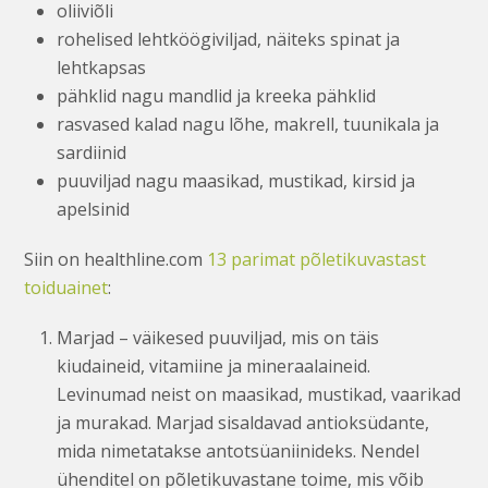
oliiviõli
rohelised lehtköögiviljad, näiteks spinat ja
lehtkapsas
pähklid nagu mandlid ja kreeka pähklid
rasvased kalad nagu lõhe, makrell, tuunikala ja
sardiinid
puuviljad nagu maasikad, mustikad, kirsid ja
apelsinid
Siin on healthline.com
13 parimat põletikuvastast
toiduainet
:
Marjad – väikesed puuviljad, mis on täis
kiudaineid, vitamiine ja mineraalaineid.
Levinumad neist on maasikad, mustikad, vaarikad
ja murakad. Marjad sisaldavad antioksüdante,
mida nimetatakse antotsüaniinideks. Nendel
ühenditel on põletikuvastane toime, mis võib