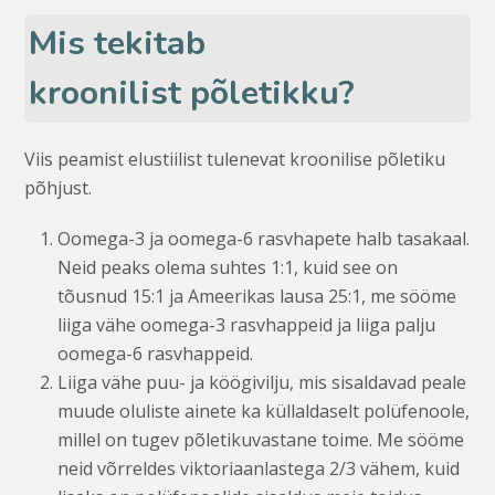
Mis tekitab
kroonilist põletikku?
Viis peamist elustiilist tulenevat kroonilise põletiku
põhjust.
Oomega-3 ja oomega-6 rasvhapete halb tasakaal.
Neid peaks olema suhtes 1:1, kuid see on
tõusnud 15:1 ja Ameerikas lausa 25:1, me sööme
liiga vähe oomega-3 rasvhappeid ja liiga palju
oomega-6 rasvhappeid.
Liiga vähe puu- ja köögivilju, mis sisaldavad peale
muude oluliste ainete ka küllaldaselt polüfenoole,
millel on tugev põletikuvastane toime. Me sööme
neid võrreldes viktoriaanlastega 2/3 vähem, kuid