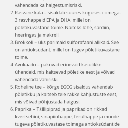
vähendada ka haigestumisriski.
Rasvane kala – sisaldab suures koguses oomega-
3 rasvhappeid EPA ja DHA, millel on
põletikuvastane toime. Näiteks lõhe, sardiin,
heeringas ja makrell.
Brokkoli – üks parimaid sulforafaani allikaid. See
on antioksüdant, millel on tugev põletikuvastane
toime.
Avokaado – pakuvad erinevaid kasulikke
ühendeid, mis kaitsevad põletike eest ja võivad
vähendada vähiriski.
Roheline tee – kõrge EGCG sisaldus vähendab
põletikku ja kaitseb teie rakke kahjustuste eest,
mis võivad põhjustada haigusi.
Paprika – Tšillipiprad ja paprikad on rikkad
kvertsetiini, sinapiinhappe, ferulhappe ja muude
tugeva põletikuvastase toimega antioksüdantide