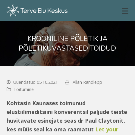
KROONILINE PÕLETIK JA
PÕLETIKUVASTASED TOIDUD
Uuendatud 05.10.2021
Allan Randlepp
Toitumine
Kohtasin Kaunases toimunud
elustiilimeditsiini konverentsil paljude teiste
huvitavate esinejate seas dr Paul Claytonit,
kes müüs seal ka oma raamatut
Let your