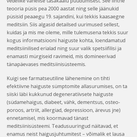
vedelike vahelise tasakaalu puudumisest. See lihtne
teooria püsis pea 2000 aastat ning selle jäänukid
püsisid peaaegu 19. sajandini, kui tekkis kaasaegne
meditsiin. Siis algasid detailsed uurimused sellest,
kuidas ja mis me oleme, mille tulemusena tekkis suur
kogus informatsiooni haiguste kohta, loendamatud
meditsiinilised erialad ning suur valik spetsiifilisi ja
enamasti mürgiseid ravimeid, mis domineerivad
tänapäevases meditsiinisüsteemis.
Kuigi see farmatseutiline lähenemine on tihti
efektiivne haiguste sümptomite allasurumises, on ta
siiski läbi kukkunud degeneratiivsete haiguste
(südamehaigus, diabeet, vähk, dementsus, osteo­
poroos, artriit, allergiad, depressioon, ärevus jne)
ennetamisel, mis koormavad tänast
meditsiinisüsteemi. Teadusuuringud näitavad, et
enamus neist haigusjuhtumitest – võimalik et lausa