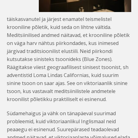
täiskasvanutel ja järjest enamatel teismelistel
krooniline põletik, kuid seda on lihtne vältida.
Meditsiinilised andmed näitavad, et krooniline põletik
on väga harv nähtus piirkondades, kus inimesed
järgivad traditsioonilist elustiili. Neid piirkondi
kutsutakse sinisteks tsoonideks (Blue Zones).
Räägitakse viiest geograafilisest sinisest tsoonist, sh
adventistid Loma Lindas Californias, kuid suurim
sinine tsoon on saar ajas. See on viktoriaanlik sinine
tsoon, kus vastavalt meditsiinilistele andmetele
kroonilist põletikku praktiliselt ei esinenud.
Südamehaigus ja vähk on tänapäeval suurimad
probleemid, kuid viktoriaanlikul Inglismaal neid
peaaegu ei esinenud. Suurepärased teadaolevad
andmed näitavad, et viktoriaanlaste võimalused elada