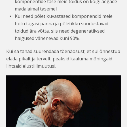
komponentide tase meie toidus on kõigi aegade
madalaimal tasemel.
Kui need põletikuvastased komponendid meie
toitu tagasi panna ja põletikku soodustavad
toidud ära võtta, siis need degeneratiivsed
haigused vähenevad kuni 90%.
Kui sa tahad suurendada tõenäosust, et sul õnnestub
elada pikalt ja tervelt, peaksid kaaluma mõningaid
lihtsaid elustiilimuutusi.