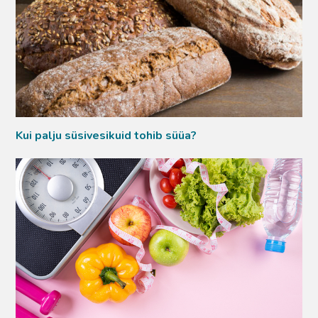
Kui palju süsivesikuid tohib süüa?