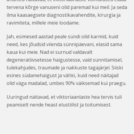
tervena kõrge vanuseni olid paremad kui meil. Ja seda
ilma kaasaegsete diagnostikavahendite, kirurgia ja
ravimiteta, millele meie loodame.
Jah, esimesed aastad peale sündi olid karmid, kuid
need, kes jõudsid viienda sünnipäevani, elasid sama
kaua kui meie. Nad ei surnud valdavalt
degeneratiivsetesse haigustesse, vaid sünnitamisel,
tulekahjudes, traumade ja nakkuste tagajärjel. Siiski
esines südamehaigust ja vähki, kuid need näitajad
olid väga madalad, umbes 90% väiksemad kui praegu.
Uuringud näitavad, et viktoriaanlaste hea tervis tuli
peamiselt nende heast elustiilist ja toitumisest.