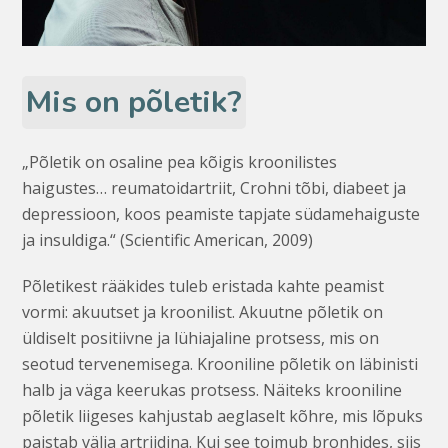
Mis on põletik?
„Põletik on osaline pea kõigis kroonilistes
haigustes… reumatoid­artriit, Crohni tõbi, diabeet ja
depressioon, koos peamiste tapjate südamehaiguste
ja insuldiga.“ (Scientific American, 2009)
Põletikest rääkides tuleb eristada kahte peamist
vormi: akuutset ja kroonilist. Akuutne põletik on
üldiselt positiivne ja lühiajaline protsess, mis on
seotud tervenemisega. Krooniline põletik on läbinisti
halb ja väga keerukas protsess. Näiteks krooniline
põletik liigeses kahjustab aeglaselt kõhre, mis lõpuks
paistab välja artriidina. Kui see toimub bronhides, siis