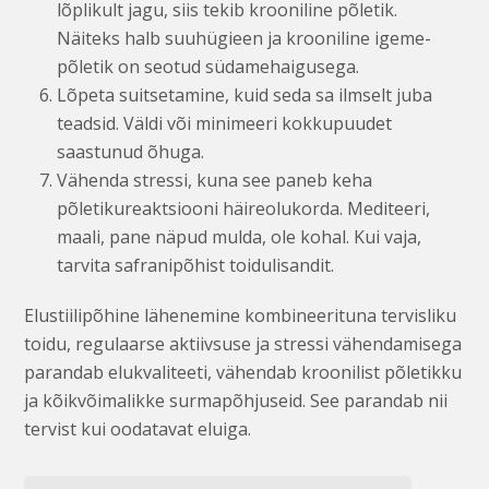
lõplikult jagu, siis tekib krooniline põletik.
Näiteks halb suuhügieen ja krooniline igeme­
põletik on seotud südamehaigusega.
Lõpeta suitsetamine, kuid seda sa ilmselt juba
teadsid. Väldi või minimeeri kokkupuudet
saastunud õhuga.
Vähenda stressi, kuna see paneb keha
põletikureaktsiooni häireolukorda. Mediteeri,
maali, pane näpud mulda, ole kohal. Kui vaja,
tarvita safranipõhist toidulisandit.
Elustiilipõhine lähenemine kombineerituna tervisliku
toidu, regulaarse aktiivsuse ja stressi vähendamisega
parandab elukvaliteeti, vähendab kroonilist põletikku
ja kõikvõimalikke surmapõhjuseid. See parandab nii
tervist kui oodatavat eluiga.