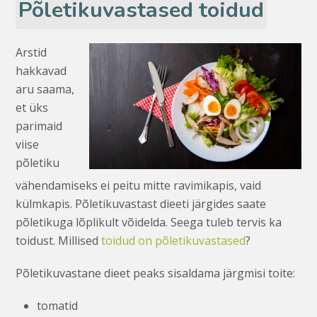
Põletikuvastased toidud
Arstid
hakkavad
aru saama,
et üks
parimaid
viise
põletiku
vähendamiseks ei peitu mitte ravimikapis, vaid
külmkapis. Põletikuvastast dieeti järgides saate
põletikuga lõplikult võidelda. Seega tuleb tervis ka
toidust. Millised
toidud on põletikuvastased
?
Põletikuvastane dieet peaks sisaldama järgmisi toite:
tomatid