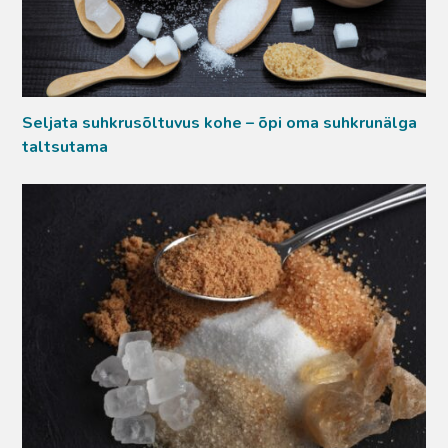
Seljata suhkrusõltuvus kohe – õpi oma suhkrunälga
taltsutama