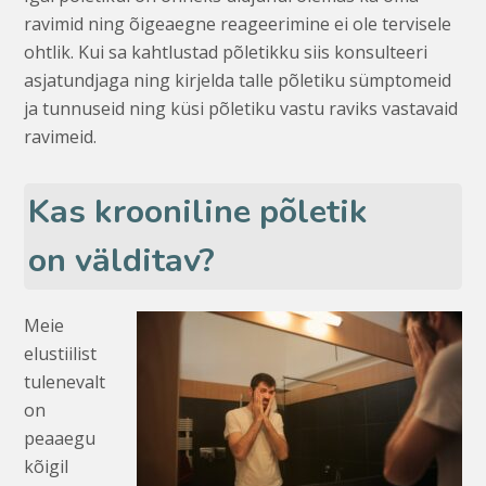
ravimid ning õigeaegne reageerimine ei ole tervisele
ohtlik. Kui sa kahtlustad põletikku siis konsulteeri
asjatundjaga ning kirjelda talle põletiku sümptomeid
ja tunnuseid ning küsi põletiku vastu raviks vastavaid
ravimeid.
Kas krooniline põletik
on välditav?
Meie
elustiilist
tulenevalt
on
peaaegu
kõigil