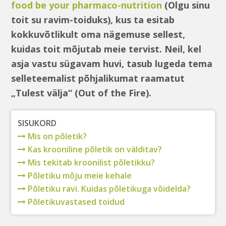
food be your pharmaco-nutrition
(Olgu sinu
toit su ravim-toiduks), kus ta esitab
kokkuvõtlikult oma nägemuse sellest,
kuidas toit mõjutab meie tervist. Neil, kel
asja vastu sügavam huvi, tasub lugeda tema
selleteemalist põhjalikumat raamatut
„Tulest välja“ (Out of the Fire).
SISUKORD
Mis on põletik?
Kas krooniline põletik on välditav?
Mis tekitab kroonilist põletikku?
Põletiku mõju meie kehale
Põletiku ravi. Kuidas põletikuga võidelda?
Põletikuvastased toidud