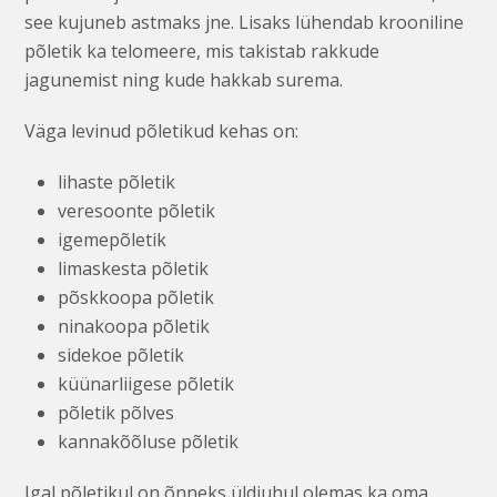
see kujuneb astmaks jne. Lisaks lühendab krooniline
põletik ka telomeere, mis takistab rakkude
jagunemist ning kude hakkab surema.
Väga levinud põletikud kehas on:
lihaste põletik
veresoonte põletik
igemepõletik
limaskesta põletik
põskkoopa põletik
ninakoopa põletik
sidekoe põletik
küünarliigese põletik
põletik põlves
kannakõõluse põletik
Igal põletikul on õnneks üldjuhul olemas ka oma