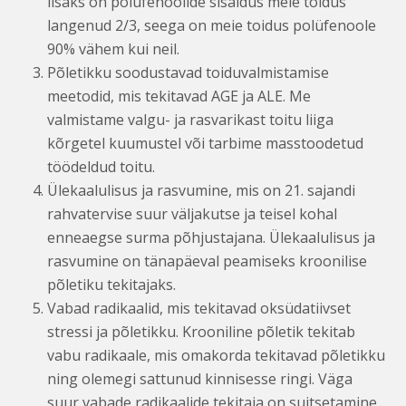
lisaks on polüfenoolide sisaldus meie toidus
langenud 2/3, seega on meie toidus polüfenoole
90% vähem kui neil.
Põletikku soodustavad toiduvalmistamise
meetodid, mis tekitavad AGE ja ALE. Me
valmistame valgu- ja rasvarikast toitu liiga
kõrgetel kuumustel või tarbime mass­toodetud
töödeldud toitu.
Ülekaalulisus ja rasvumine, mis on 21. sajandi
rahvatervise suur väljakutse ja teisel kohal
enneaegse surma põhjustajana. Ülekaalulisus ja
rasvumine on tänapäeval peamiseks kroonilise
põletiku tekitajaks.
Vabad radikaalid, mis tekitavad oksüdatiivset
stressi ja põletikku. Krooniline põletik tekitab
vabu radikaale, mis omakorda tekitavad põletikku
ning olemegi sattunud kinnisesse ringi. Väga
suur vabade radikaalide tekitaja on suitsetamine.