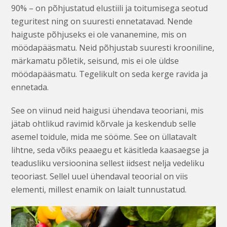
90% – on põhjustatud elustiili ja toitumisega seotud
teguritest ning on suuresti ennetatavad. Nende
haiguste põhjuseks ei ole vananemine, mis on
möödapääsmatu. Neid põhjustab suuresti krooniline,
märkamatu põletik, seisund, mis ei ole üldse
möödapääsmatu. Tegelikult on seda kerge ravida ja
ennetada.
See on viinud neid haigusi ühendava teooriani, mis
jätab ohtlikud ravimid kõrvale ja keskendub selle
asemel toidule, mida me sööme. See on üllatavalt
lihtne, seda võiks peaaegu et käsitleda kaasaegse ja
teadusliku versioonina sellest iidsest nelja vedeliku
teooriast. Sellel uuel ühendaval teoorial on viis
elementi, millest enamik on laialt tunnustatud.