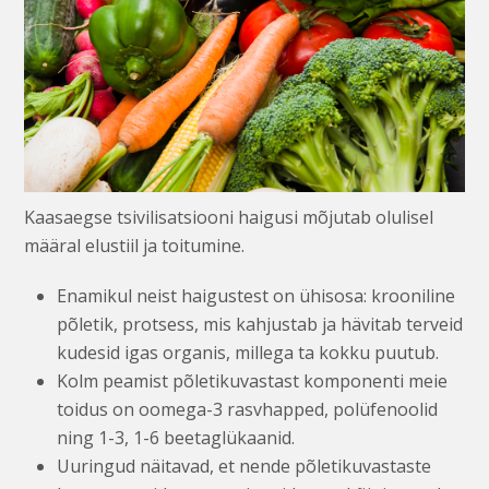
Kaasaegse tsivilisatsiooni haigusi mõjutab olulisel
määral elustiil ja toitumine.
Enamikul neist haigustest on ühisosa: krooniline
põletik, protsess, mis kahjustab ja hävitab terveid
kudesid igas organis, millega ta kokku puutub.
Kolm peamist põletikuvastast komponenti meie
toidus on oomega-3 rasvhapped, polüfenoolid
ning 1-3, 1-6 beetaglükaanid.
Uuringud näitavad, et nende põletikuvastaste