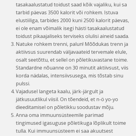
tasakaalustatud toidust saad kõik vajaliku, kui sa
tarbid päevas 3500 kalorit või rohkem. Istuva
elustiiliga, tarbides 2000 kuni 2500 kalorit päevas,
ei ole enam võimalik isegi hästi tasakaalustatud
toidust pikaajaliseks terviseks olulisi aineid saada.
Natuke rohkem trenni, palun! Mõõdukas trenn ja
aktiivsus suurendab väljavaateid tervemale elule,
osalt seetõttu, et sellel on põletikuvastane toime.
Standardne nõuanne on 30 minutit aktiivsust, viis
korda nädalas, intensiivsusega, mis tõstab sinu
pulssi.
Vajadusel langeta kaalu, järk-järgult ja
jätkusuutlikul viisil. On tõendeid, et n-ö yo-yo
dieeditamisel on põletikku soodustav mõju.
Anna oma immuunsüsteemile parimad
tingimused igasuguse põletikuga lõplikult toime
tulla. Kui immuunsüsteem ei saa akuutsest