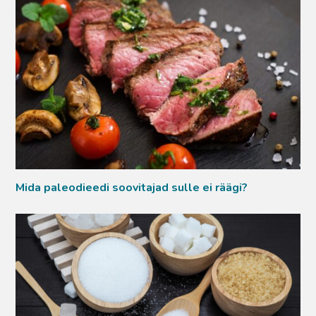
Mida paleodieedi soovitajad sulle ei räägi?