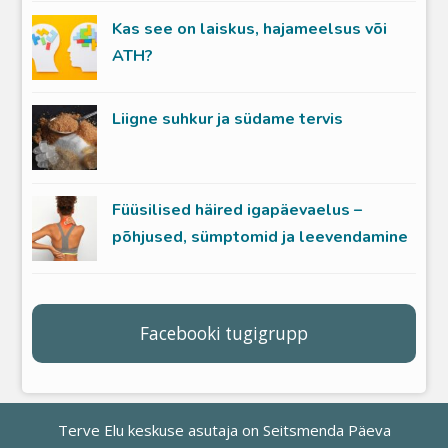
Kas see on laiskus, hajameelsus või
ATH?
Liigne suhkur ja südame tervis
Füüsilised häired igapäevaelus –
põhjused, sümptomid ja leevendamine
Facebooki tugigrupp
Terve Elu keskuse asutaja on
Seitsmenda Päeva