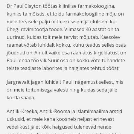
Dr Paul Clayton töötas kliinilise farmakoloogina,
kuniks ta mõistis, et toidu farmakoloogiline mõju on
meie tervisele palju mitmekesisem ja olulisem kui
ühegi ravimitootja toode. Viimased 40 aastat on ta
uurinud, kuidas toit meie tervist mõjutab. Käesolev
raamat võtab lühidalt kokku, kuhu teadus selles osas
jõudnud on. Ainult väike osa raamatus kirjeldatust on
Pauli enda töö vili. Suur osa on kokkuvõte tuhandete
teiste teadlaste laborites ja haiglates tehtud tööst.
Järgnevalt jagan lühidalt Pauli nägemust sellest, mis
on meie toitumisega valesti ning kuidas seda jälle
korda saada.
Antiik-Kreeka, Antiik-Rooma ja islamimaailma arstid
uskusid, et meie keha koosneb neljast erinevast
vedelikust ja et kõik haigused tulenevad nende