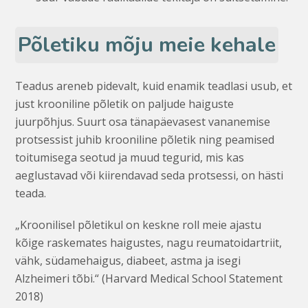
Põletiku mõju meie kehale
Teadus areneb pidevalt, kuid enamik teadlasi usub, et
just krooniline põletik on paljude haiguste
juurpõhjus. Suurt osa tänapäevasest vananemise
protsessist juhib krooniline põletik ning peamised
toitumisega seotud ja muud tegurid, mis kas
aeglustavad või kiirendavad seda protsessi, on hästi
teada.
„Kroonilisel põletikul on keskne roll meie ajastu
kõige raskemates haigustes, nagu reumatoidartriit,
vähk, südamehaigus, diabeet, astma ja isegi
Alzheimeri tõbi.“ (Harvard Medical School Statement
2018)