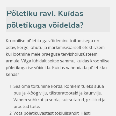
Põletiku ravi. Kuidas
põletikuga võidelda?
Kroonilise põletikuga võitlemine toitumisega on
odav, kerge, ohutu ja märkimisväärselt efektiivsem
kui lootmine meie praeguse tervishoiusüsteemi
armule. Väga lühidalt seitse sammu, kuidas kroonilise
põletikuga ise võidelda. Kuidas vähendada põletikku
kehas?
Sea oma toitumine korda. Rohkem tuleks süüa
puu ja -köögivilju, täisteratooteid ja kaunvilju.
Vähem suhkrut ja soola, suitsutatud, grillitud ja
praetud toite.
Võta põletikuvastast toidu­lisandit. Hästi