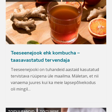
Teeseenejook ehk kombucha –
taasavastatud tervendaja
Teeseenejooki on tuhandeid aastaid kasutatud
tervistava rüüpena üle maailma. Mäletan, et nii
vanaema juures kui ka meie lapsepõlvekodus
oli mingil…
TOIDULISANDID
TOITUMINE