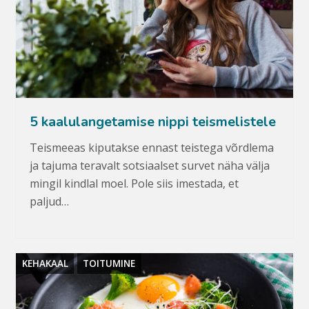
5 kaalulangetamise nippi teismelistele
Teismeeas kiputakse ennast teistega võrdlema
ja tajuma teravalt sotsiaalset survet näha välja
mingil kindlal moel. Pole siis imestada, et
paljud…
KEHAKAAL
TOITUMINE