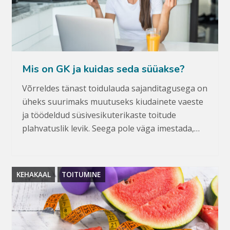
Mis on GK ja kuidas seda süüakse?
Võrreldes tänast toidulauda sajanditagusega on
üheks suurimaks muutuseks kiudainete vaeste
ja töödeldud süsivesikuterikaste toitude
plahvatuslik levik. Seega pole väga imestada,…
KEHAKAAL
TOITUMINE