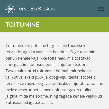
TOITUMINE
Toitumine on põhiline tegur meie füüsilisele
tervisele, aga ka vaimsele heaolule. Õige toitumine
pakub kehale vajalikke toitaineid, mis toetavad
energiat, immuunsüsteemi ja aju funktsiooni.
Tasakaalustatud toitumine hõlmab mitmekesist
valikut värskeid puu- ja köögivilju, täisteratooteid,
tervislikke rasvu ning valke. Lisaks mõjutab toitumine
meie enesetunnet ja meeleolu, seega on oluline
jälgida, mida me sööme, ning tagada kehale vajalikud
kütuseained igapäevaselt.