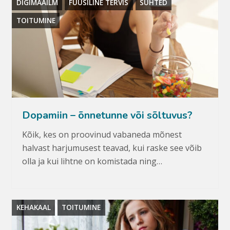
DIGIMAAILM
FÜÜSILINE TERVIS
SUHTED
TOITUMINE
Dopamiin – õnnetunne või sõltuvus?
Kõik, kes on proovinud vabaneda mõnest
halvast harjumusest teavad, kui raske see võib
olla ja kui lihtne on komistada ning…
KEHAKAAL
TOITUMINE