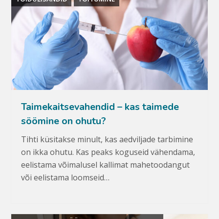
Taimekaitsevahendid – kas taimede
söömine on ohutu?
Tihti küsitakse minult, kas aedviljade tarbimine
on ikka ohutu. Kas peaks koguseid vähendama,
eelistama võimalusel kallimat mahetoodangut
või eelistama loomseid…