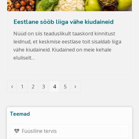
Eestlane sööb liiga vähe kiudaineid
Nüüd on siis teaduslikult taaskord kinnitust
leidnud, et keskmise eestlase toit sisaldab liiga
vähe kiudaineid. Kiudained on meie kehale
eluliselt…
Leht
1
Leht
2
Leht
3
Leht
4
Leht
5
Eelmine
Järgmine
Teemad
Füüsiline tervis